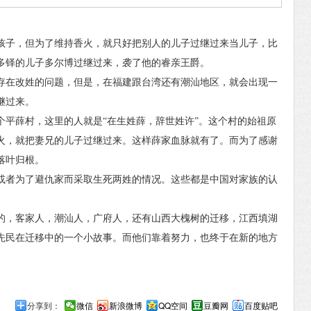
子，但为了维持香火，就只好把别人的儿子过继过来当儿子，比
多铎的儿子多尔博过继过来，袭了他的睿亲王爵。
在改姓的问题，但是，在福建跟台湾还有潮汕地区，就会出现一
继过来。
薛村，这里的人就是“在生姓薛，辞世姓许”。这个村的始祖原
火，就把妻兄的儿子过继过来。这样薛家血脉就有了。而为了感谢
落叶归根。
者为了避仇家而采取生死两姓的情况。这些都是中国对家族的认
，客家人，潮汕人，广府人，还有山西大槐树的迁移，江西填湖
先民在迁移中的一个小故事。而他们靠着努力，也终于在新的地方
分享到：
微信
新浪微博
QQ空间
豆瓣网
百度贴吧