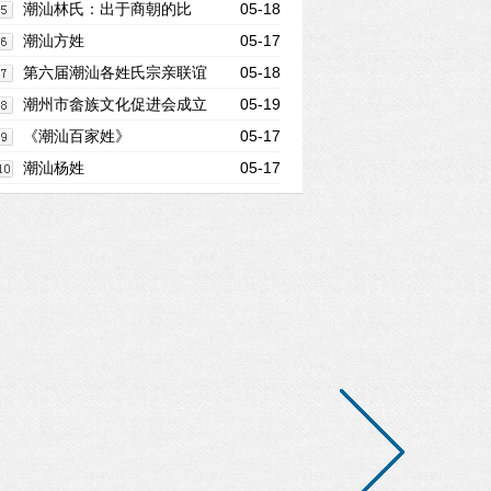
姓氏 一人两姓的原因是什么
潮汕林氏：出于商朝的比
05-18
干，自称“九牧世家”
潮汕方姓
05-17
第六届潮汕各姓氏宗亲联谊
05-18
大会
潮州市畲族文化促进会成立
05-19
《潮汕百家姓》
05-17
潮汕杨姓
05-17