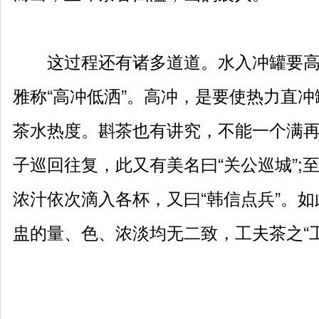
这过程还有诸多道道。水入冲罐要高
雅称“高冲低洒”。高冲，是要使热力直冲
茶水热度。斟茶也有讲究，不能一个满
子巡回往复，此又有美名曰“关公巡城”;
浓汁依次滴入各杯，又曰“韩信点兵”。
盅的量、色、浓淡均无二致，工夫茶之“