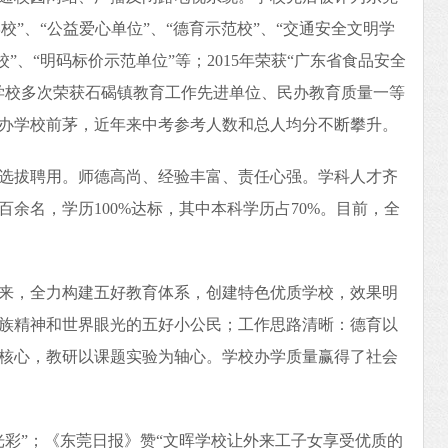
学校”、“公益爱心单位”、“德育示范校”、“交通安全文明学
校”、“明码标价示范单位”等；2015年荣获“广东省食品安全
学校多次荣获石碣镇教育工作先进单位、民办教育质量一等
办学校前茅，近年来中考参考人数和总人均分不断攀升。
选拔聘用。师德高尚、经验丰富、责任心强。学科人才齐
余名，学历100%达标，其中本科学历占70%。目前，全
来，全力构建五好教育体系，创建特色优质学校，效果明
族精神和世界眼光的五好小公民；工作思路清晰：德育以
核心，教研以课题实验为轴心。学校办学质量赢得了社会
光彩”；《东莞日报》赞“文晖学校让外来工子女享受优质的