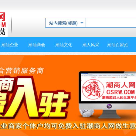
站内搜索(标题)
潮汕企业
潮汕商会
潮汕文化
潮人风采
潮汕百家姓