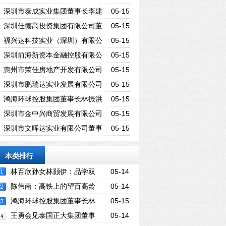
事长吴贤光
深圳市泰成实业集团董事长李建
05-15
鸿
深圳佳德高投资集团有限公司董
05-15
事长李伟佳
福兴达科技实业（深圳）有限公
05-15
司董事长刘文俊
深圳前海新资本金融控股有限公
05-15
司董事长吴镇耿
惠州市荣佳房地产开发有限公司
05-15
董事长陈惠燕
深圳市鹏瑞达实业发展有限公司
05-15
董事长许瑞江
鸿海环球控股集团董事长林振洪
05-15
深圳市金中兴商贸发展有限公司
05-15
总经理姚文忠
深圳市文晖达实业有限公司董事
05-15
长林国平
本类排行
林百欣孙女林颢伊：品学双
05-14
优 创出人生事业
陈伟南：高铁上的望百高龄
05-14
客
鸿海环球控股集团董事长林
05-15
振洪
王勇会见泰国正大集团董事
05-14