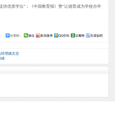
提供优质学位”；《中国教育报》赞“让德育成为学校办学
分享到：
微信
新浪微博
QQ空间
豆瓣网
百度贴吧
总经理姚文忠
榜雄