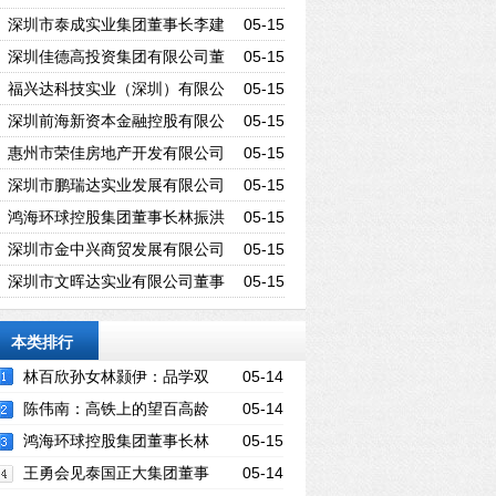
事长吴贤光
深圳市泰成实业集团董事长李建
05-15
鸿
深圳佳德高投资集团有限公司董
05-15
事长李伟佳
福兴达科技实业（深圳）有限公
05-15
司董事长刘文俊
深圳前海新资本金融控股有限公
05-15
司董事长吴镇耿
惠州市荣佳房地产开发有限公司
05-15
董事长陈惠燕
深圳市鹏瑞达实业发展有限公司
05-15
董事长许瑞江
鸿海环球控股集团董事长林振洪
05-15
深圳市金中兴商贸发展有限公司
05-15
总经理姚文忠
深圳市文晖达实业有限公司董事
05-15
长林国平
本类排行
林百欣孙女林颢伊：品学双
05-14
优 创出人生事业
陈伟南：高铁上的望百高龄
05-14
客
鸿海环球控股集团董事长林
05-15
振洪
王勇会见泰国正大集团董事
05-14