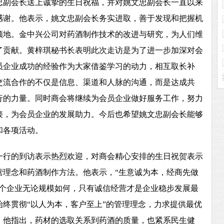
忠副会长送上诚挚的生日祝福，并对姚文忠副会长一直以来
感谢。他表示，姚文忠副会长务实进取，善于发现和把握机
领地。金中兴公司对药酒制作技术的改进与研究，为人们维
了贡献。
黄梓琪秘书长
表明此次走访是为了进一步加深对会
员企业成功的经验作为大家借鉴学习的动力，相互取长补
交流合作的不仅是信息、渠道和人脉的沟通，而是达成共
行的力量。同时商会将继续为会员企业做好服务工作，努力
接，为会员企业的发展助力。今后也希望姚文忠副会长能够
和各项活动。
一行的到访表示热烈欢迎，对商会精心安排的生日祝贺表示
营理念和药酒制作方法。他表示，“生意诚为本，经商先做
一个企业无论规模如何，只有诚信经营才是企业稳步发展最
终贯彻“以人为本，客户至上”的管理理念，力求提供最优
。他指出，药材的选取关系到药酒的质量，也紧系民生健