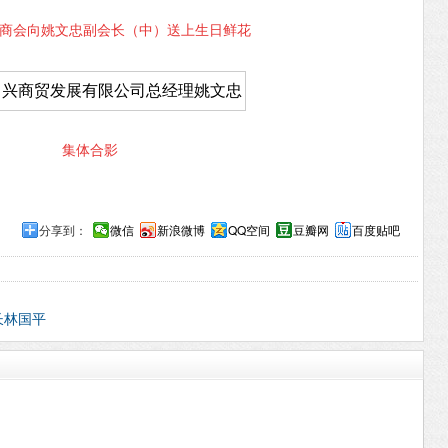
商会向姚文忠副会长（中）送上生日鲜花
集体合影
分享到：
微信
新浪微博
QQ空间
豆瓣网
百度贴吧
长林国平