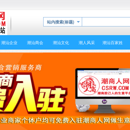
站内搜索(标题)
潮汕企业
潮汕商会
潮汕文化
潮人风采
潮汕百家姓